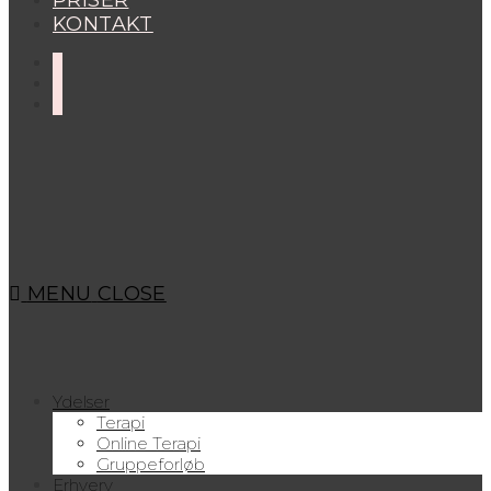
PRISER
KONTAKT
MENU
CLOSE
Ydelser
Terapi
Online Terapi
Gruppeforløb
Erhverv