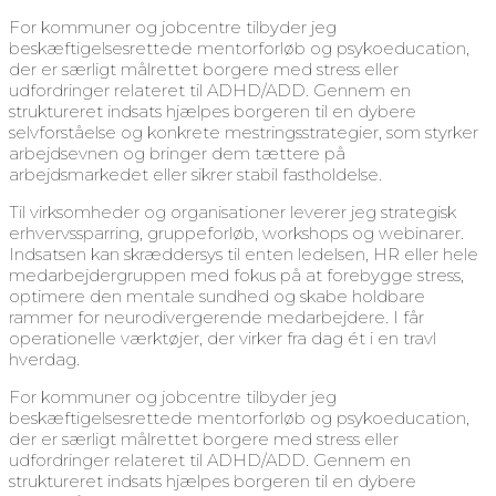
For kommuner og jobcentre tilbyder jeg
beskæftigelsesrettede mentorforløb og psykoeducation,
der er særligt målrettet borgere med stress eller
udfordringer relateret til ADHD/ADD. Gennem en
struktureret indsats hjælpes borgeren til en dybere
selvforståelse og konkrete mestringsstrategier, som styrker
arbejdsevnen og bringer dem tættere på
arbejdsmarkedet eller sikrer stabil fastholdelse.
Til virksomheder og organisationer leverer jeg strategisk
erhvervssparring, gruppeforløb, workshops og webinarer.
Indsatsen kan skræddersys til enten ledelsen, HR eller hele
medarbejdergruppen med fokus på at forebygge stress,
optimere den mentale sundhed og skabe holdbare
rammer for neurodivergerende medarbejdere. I får
operationelle værktøjer, der virker fra dag ét i en travl
hverdag.
For kommuner og jobcentre tilbyder jeg
beskæftigelsesrettede mentorforløb og psykoeducation,
der er særligt målrettet borgere med stress eller
udfordringer relateret til ADHD/ADD. Gennem en
struktureret indsats hjælpes borgeren til en dybere