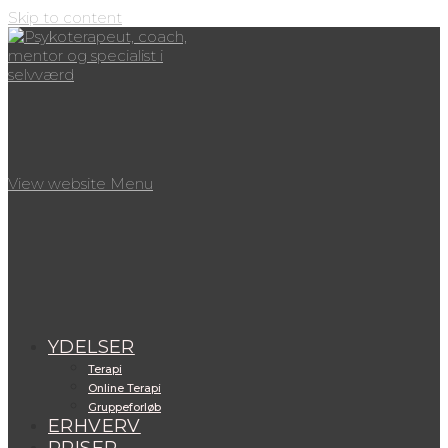
Skip to content
View website Menu
YDELSER
Terapi
Online Terapi
Gruppeforløb
ERHVERV