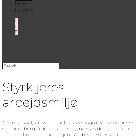
Priser
Kontakt
Styrk jeres
arbejdsmiljø
Når mistrivsel, stress eller uafklarede kognitive udfordringer
spænder ben på arbejdspladsen, mærkes det øjeblikkeligt
på både trivslen og bundlinjen. Med over 500+ samtaler i