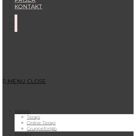
PRISER
KONTAKT
MENU
CLOSE
Ydelser
Terapi
Online Terapi
Gruppeforløb
Erhverv