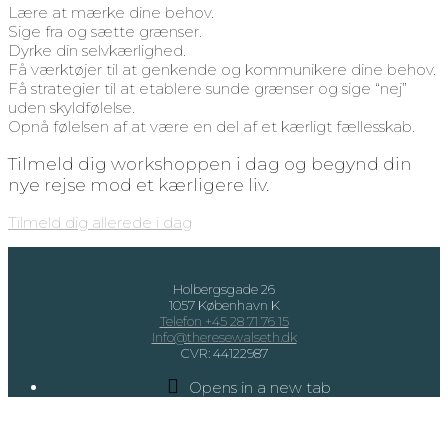
Lære at mærke dine behov.
Sige fra og sætte grænser.
Dyrke din selvkærlighed.
Få værktøjer til at genkende og kommunikere dine behov.
Få strategier til at etablere sunde grænser og sige “nej”
uden skyldfølelse.
Opnå følelsen af at være en del af et kærligt fællesskab.
Tilmeld dig workshoppen i dag og begynd din
nye rejse mod et kærligere liv.
Tilmeld dig allerede i dag
Holbergsgade 26
1057 København K
Telefon +45 28 71 76 15
Info@theresewalseth.dk
CVR: 44122987
Opens in a new tab