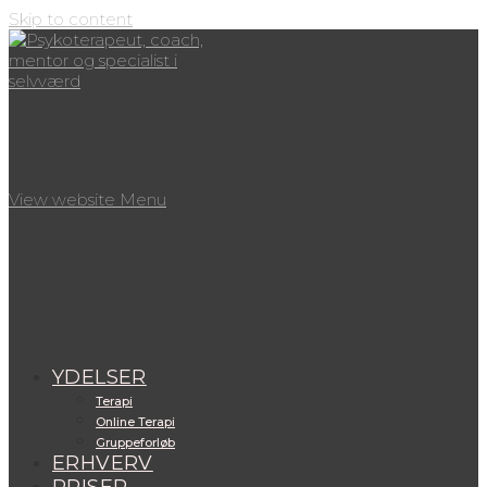
Skip to content
View website Menu
YDELSER
Terapi
Online Terapi
Gruppeforløb
ERHVERV